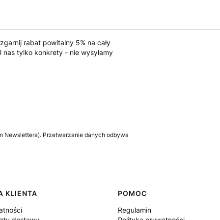
 zgarnij rabat powitalny 5% na cały
 nas tylko konkrety - nie wysyłamy
m Newslettera). Przetwarzanie danych odbywa
 KLIENTA
POMOC
atności
Regulamin
szty dostawy
Polityka prywatności