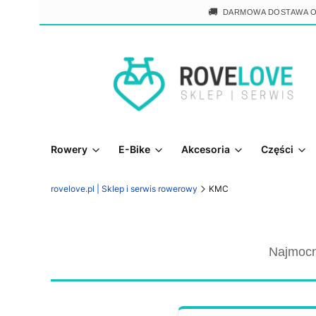
🚚
DARMOWA DOSTAWA 
Rowery
E-Bike
Akcesoria
Części
rovelove.pl | Sklep i serwis rowerowy
KMC
Najmocn