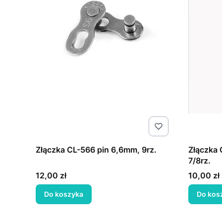
Złączka CL-566 pin 6,6mm, 9rz.
Złączka 
7/8rz.
Cena
Cena
12,00 zł
10,00 zł
Do koszyka
Do kos