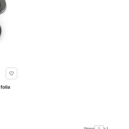
folia
Strona
z 1