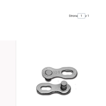
Strona
z 1