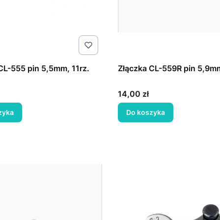
CL-555 pin 5,5mm, 11rz.
Złączka CL-559R pin 5,9mm
Cena
14,00 zł
zyka
Do koszyka