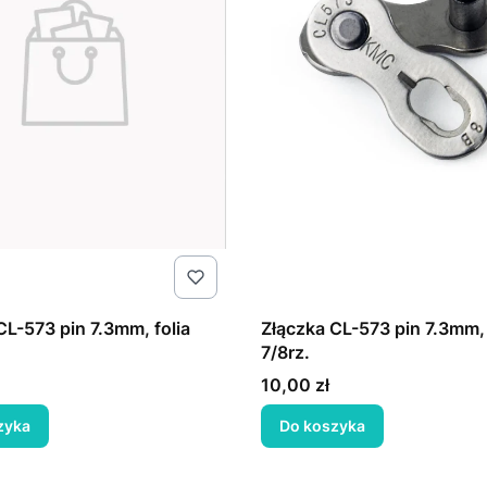
CL-573 pin 7.3mm, folia
Złączka CL-573 pin 7.3mm, 
7/8rz.
Cena
10,00 zł
zyka
Do koszyka