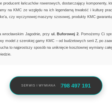
ie producent łańcuchów rowerowych, dostarczający komponenty, kt
my na KMC ze względu na ich legendarną trwałość i kulturę prac
ike'a, czy wyczynowej maszyny szosowej, produkty KMC gwarantują
a wrocławskim Jagodnie, przy
ul. Buforowej 2
. Pomożemy Ci spra
owy model z szerokiej gamy KMC – od budżetowych serii Z, po za
ucha to najprostszy sposób na uniknięcie kosztownej wymiany całej
iedzie.
798 497 191
SERWIS I WYMIANA