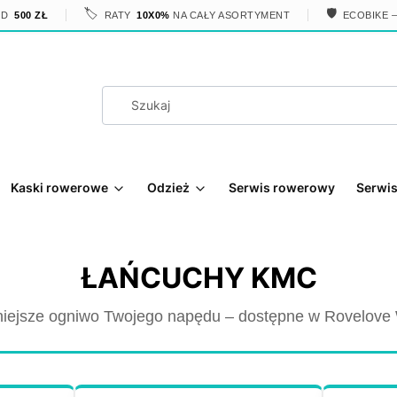
🏷️
🛡️
OD
500 ZŁ
RATY
10X0%
NA CAŁY ASORTYMENT
ECOBIKE 
Kaski rowerowe
Odzież
Serwis rowerowy
Serwis
ŁAŃCUCHY KMC
iejsze ogniwo Twojego napędu – dostępne w Rovelove