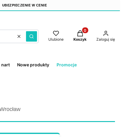
–
UBEZPIECZENIE W CENIE
Produkty w koszyku: 0. Zo
Wyczyść
Szukaj
Ulubione
Koszyk
Zaloguj się
 nart
Nowe produkty
Promocje
 Wrocław