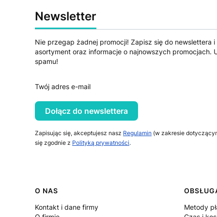
Newsletter
Nie przegap żadnej promocji! Zapisz się do newslettera i
asortyment oraz informacje o najnowszych promocjach. U
spamu!
Twój adres e-mail
Dołącz do newslettera
Zapisując się, akceptujesz nasz
Regulamin
(w zakresie dotyczący
się zgodnie z
Polityką prywatności
.
Linki w stopce
O NAS
OBSŁUGA
Kontakt i dane firmy
Metody pł
O firmie
Czas i ko