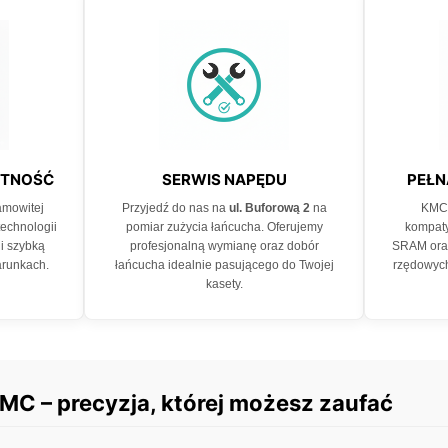
OTNOŚĆ
SERWIS NAPĘDU
PEŁN
amowitej
Przyjedź do nas na
ul. Buforową 2
na
KMC 
technologii
pomiar zużycia łańcucha. Oferujemy
kompaty
i szybką
profesjonalną wymianę oraz dobór
SRAM ora
runkach.
łańcucha idealnie pasującego do Twojej
rzędowych
kasety.
C – precyzja, której możesz zaufać