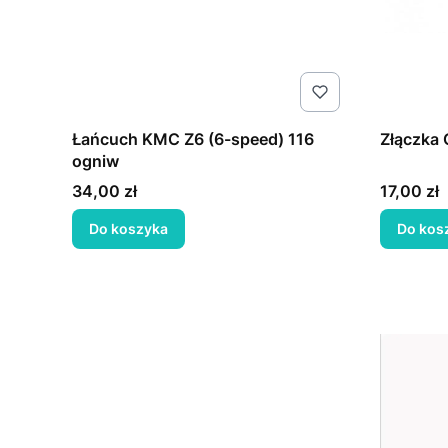
Łańcuch KMC Z6 (6-speed) 116
Złączka 
ogniw
Cena
Cena
34,00 zł
17,00 zł
Do koszyka
Do kos