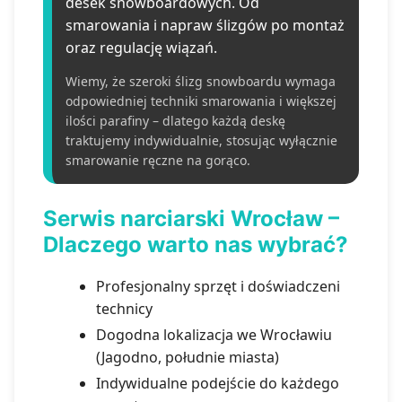
desek snowboardowych. Od
smarowania i napraw ślizgów po montaż
oraz regulację wiązań.
Wiemy, że szeroki ślizg snowboardu wymaga
odpowiedniej techniki smarowania i większej
ilości parafiny – dlatego każdą deskę
traktujemy indywidualnie, stosując wyłącznie
smarowanie ręczne na gorąco.
Serwis narciarski Wrocław –
Dlaczego warto nas wybrać?
Profesjonalny sprzęt i doświadczeni
technicy
Dogodna lokalizacja we Wrocławiu
(Jagodno, południe miasta)
Indywidualne podejście do każdego