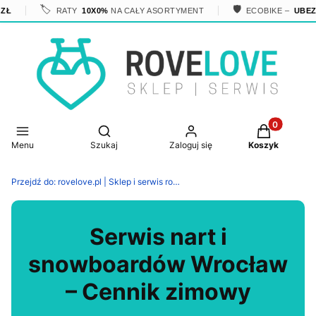
🏷️
🛡️
RATY
10X0%
NA CAŁY ASORTYMENT
ECOBIKE –
UBEZPI
Produkty w 
Otwórz wyszukiwarkę
Menu
Szukaj
Zaloguj się
Koszyk
Przejdź do:
rovelove.pl | Sklep i serwis rowerowy
Serwis nart i
snowboardów Wrocław
– Cennik zimowy