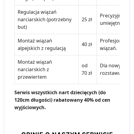
Regulacja wiązań
Precyzyjne dop
narciarskich (potrzebny
25 zł
umiejętności n
but)
Montaż wiązań
Profesjonalny 
40 zł
alpejskich z regulacją
wiązań.
Montaż wiązań
od
Dla nowych nar
narciarskich z
70 zł
rozstawu buta.
przewiertem
Serwis wszystkich nart dziecięcych (do
120cm długości) rabatowany 40% od cen
wyjściowych.