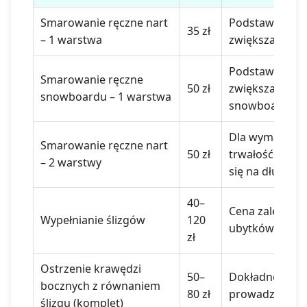
Smarowanie ręczne nart
Podstawowa pie
35 zł
– 1 warstwa
zwiększająca p
Podstawowa pie
Smarowanie ręczne
50 zł
zwiększająca p
snowboardu – 1 warstwa
snowboardu.
Dla wymagający
Smarowanie ręczne nart
50 zł
trwałość na dł
– 2 warstwy
się na dłuższe 
40–
Cena zależna od
Wypełnianie ślizgów
120
ubytków w śliz
zł
Ostrzenie krawędzi
50–
Dokładne ostr
bocznych z równaniem
80 zł
prowadzenia n
ślizgu (komplet)