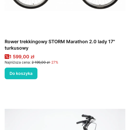
Rower trekkingowy STORM Marathon 2.0 lady 17"
turkusowy
Cena promocyjna
1 599,00 zł
Najniższa cena:
2 199,00 zł
-27%
Do koszyka