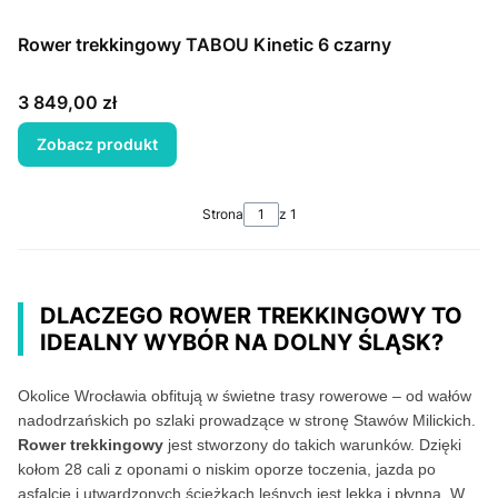
Rower trekkingowy TABOU Kinetic 6 czarny
Cena
3 849,00 zł
Zobacz produkt
Strona
z 1
DLACZEGO ROWER TREKKINGOWY TO
IDEALNY WYBÓR NA DOLNY ŚLĄSK?
Okolice Wrocławia obfitują w świetne trasy rowerowe – od wałów
nadodrzańskich po szlaki prowadzące w stronę Stawów Milickich.
Rower trekkingowy
jest stworzony do takich warunków. Dzięki
kołom 28 cali z oponami o niskim oporze toczenia, jazda po
asfalcie i utwardzonych ścieżkach leśnych jest lekka i płynna. W