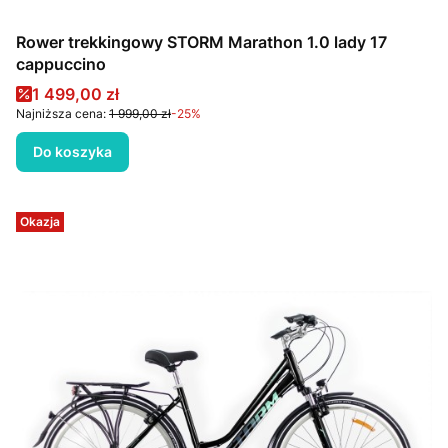
Rower trekkingowy STORM Marathon 1.0 lady 17
cappuccino
Cena promocyjna
1 499,00 zł
Najniższa cena:
1 999,00 zł
-25%
Do koszyka
Okazja