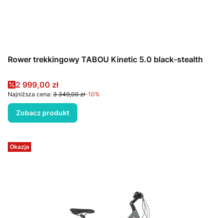
Rower trekkingowy TABOU Kinetic 5.0 black-stealth
Cena promocyjna
2 999,00 zł
Najniższa cena:
3 349,00 zł
-10%
Zobacz produkt
Okazja