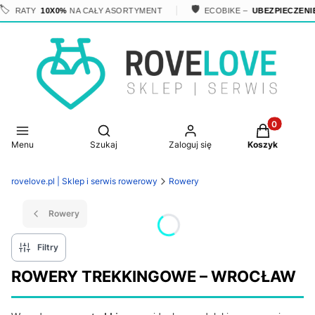
🛡️
10X0%
NA CAŁY ASORTYMENT
ECOBIKE –
UBEZPIECZENIE W CENIE
Produkty w 
Otwórz wyszukiwarkę
Menu
Szukaj
Zaloguj się
Koszyk
rovelove.pl | Sklep i serwis rowerowy
Rowery
Rowery
Filtry
ROWERY TREKKINGOWE – WROCŁAW