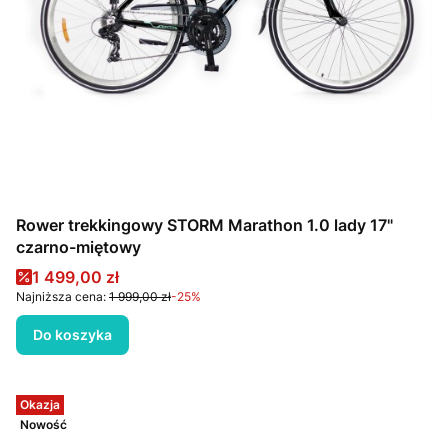
Rower trekkingowy STORM Marathon 1.0 lady 17"
czarno-miętowy
Cena promocyjna
1 499,00 zł
Najniższa cena:
1 999,00 zł
-25%
Do koszyka
Okazja
Nowość