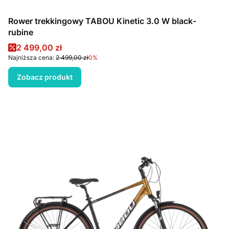
Rower trekkingowy TABOU Kinetic 3.0 W black-
rubine
Cena promocyjna
2 499,00 zł
Najniższa cena:
2 499,00 zł
0%
Zobacz produkt