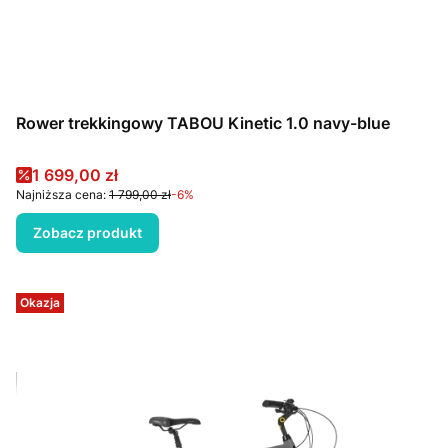
Rower trekkingowy TABOU Kinetic 1.0 navy-blue
Cena promocyjna
1 699,00 zł
Najniższa cena:
1 799,00 zł
-6%
Zobacz produkt
Okazja