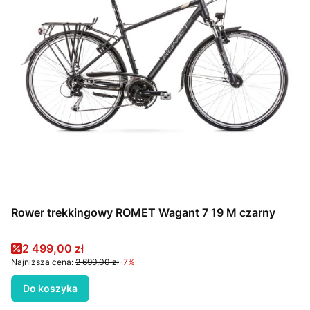
Rower trekkingowy ROMET Wagant 7 19 M czarny
Cena promocyjna
2 499,00 zł
Najniższa cena:
2 699,00 zł
-7%
Do koszyka