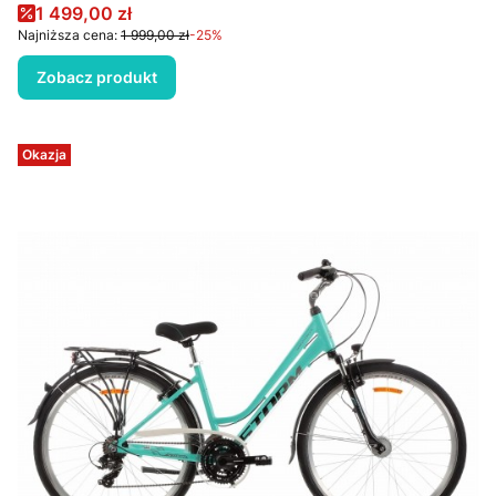
Cena promocyjna
1 499,00 zł
Najniższa cena:
1 999,00 zł
-25%
Zobacz produkt
Okazja