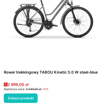
Rower trekkingowy TABOU Kinetic 5.0 W steel-blue
Cena promocyjna
2 999,00 zł
Najniższa cena:
3 349,00 zł
-10%
Zobacz produkt