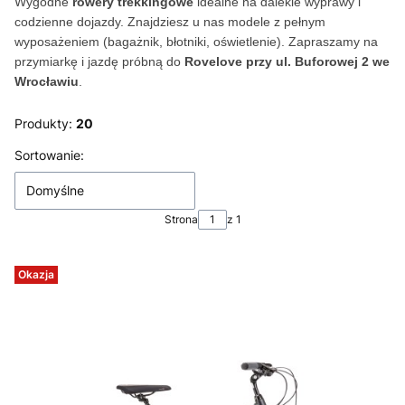
Wygodne
rowery trekkingowe
idealne na dalekie wyprawy i
codzienne dojazdy. Znajdziesz u nas modele z pełnym
wyposażeniem (bagażnik, błotniki, oświetlenie). Zapraszamy na
przymiarkę i jazdę próbną do
Rovelove przy ul. Buforowej 2 we
Wrocławiu
.
Produkty:
20
Lista produktów
Sortowanie:
Domyślne
Strona
z 1
Okazja