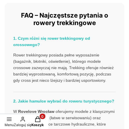
FAQ – Najczęstsze pytania o
rowery trekkingowe
1. Czym różni się rower trekkingowy od
crossowego?
Rower trekkingowy posiada pełne wyposażenie
(bagażnik, błotniki, oświetlenie), którego modele
crossowe zazwyczaj nie mają. Trekking oferuje również
bardziej wyprostowaną, komfortową pozycję, podczas
gdy cross jest nieco lżejszy i bardziej usportowiony.
2. Jakie hamulce wybrać do roweru turystycznego?
W
Rovelove Wrocław
oferujemy modele z klasycznymi
hamulcami V-brake (łatwe w serwisowaniu) oraz
Produkty w koszyku: 0. Zobacz szczegóły
nowoczesne hamulce tarczowe hydrauliczne, które
Menu
Zaloguj się
Koszyk