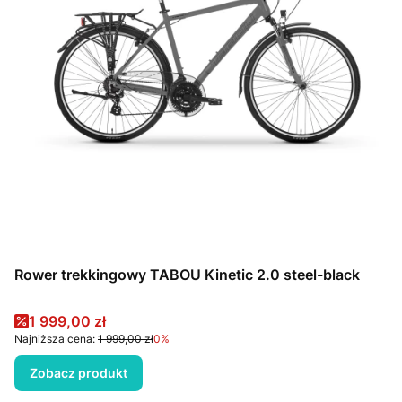
Rower trekkingowy TABOU Kinetic 2.0 steel-black
Cena promocyjna
1 999,00 zł
Najniższa cena:
1 999,00 zł
0%
Zobacz produkt