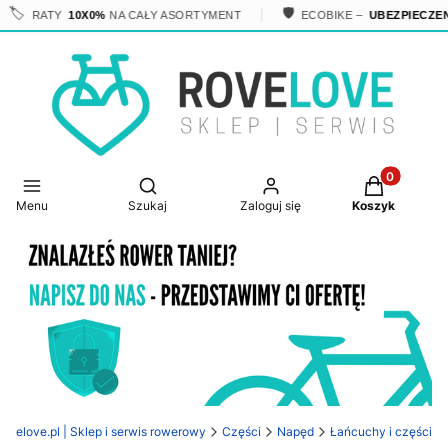
🏷️
🛡️
RATY
10X0%
NA CAŁY ASORTYMENT
ECOBIKE –
UBEZPIECZENI
Produkty w 
Otwórz wyszukiwarkę
Menu
Szukaj
Zaloguj się
Koszyk
rovelove.pl | Sklep i serwis rowerowy
Części
Napęd
Łańcuchy i części