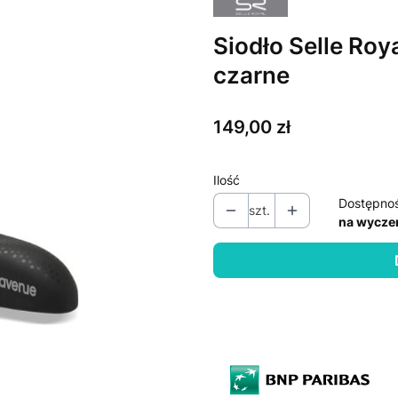
Siodło Selle Ro
czarne
Cena
149,00 zł
Ilość
Dostępno
szt.
na wycze