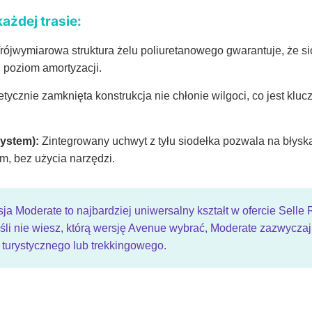
ażdej trasie:
rójwymiarowa struktura żelu poliuretanowego gwarantuje, że sio
 poziom amortyzacji.
ycznie zamknięta konstrukcja nie chłonie wilgoci, co jest kluc
System):
Zintegrowany uchwyt z tyłu siodełka pozwala na błysk
m, bez użycia narzędzi.
a Moderate to najbardziej uniwersalny kształt w ofercie Selle
eśli nie wiesz, którą wersję Avenue wybrać, Moderate zazwyczaj
 turystycznego lub trekkingowego.