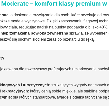
 Moderate – komfort klasy premium w 
erate
to doskonałe rozwiązanie dla osób, które oczekują od r
oższe modele wyczynowe. Dzięki zastosowaniu flagowej techn
dowy ciała, redukując nacisk na punkty podparcia o blisko 40
–
nieprzemakalna powłoka zewnętrzna
sprawia, że wypełnieni
eszyć się suchym siodłem zaraz po przetarciu go ręką.
kt?
ojektowana dla rowerzystów preferujących umiarkowanie nachyl
kkingowych i turystycznych:
szukających wygody na trasach o
i rekreacyjnych:
którzy cenią sobie miękkie, ale stabilne podpa
cyjnie:
dla których standardowe, twarde siodełka fabryczne są z