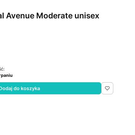
yal Avenue Moderate unisex
ść:
rpaniu
Dodaj do koszyka