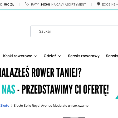
🏷️
🛡️
OD
500 ZŁ
RATY
10X0%
NA CAŁY ASORTYMENT
ECOBIKE 
Kaski rowerowe
Odzież
Serwis rowerowy
Serwis
Siodła
Siodło Selle Royal Avenue Moderate unisex czarne