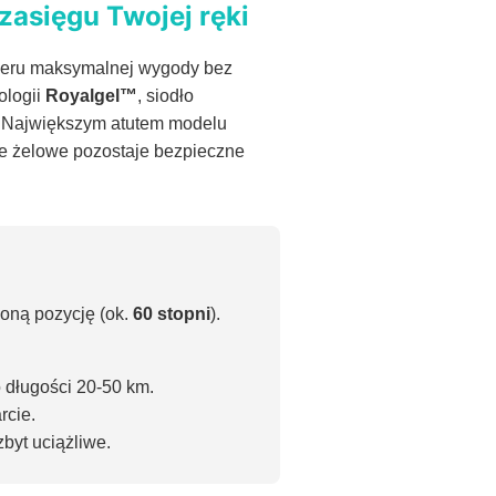
zasięgu Twojej ręki
oweru maksymalnej wygody bez
ologii
Royalgel™
, siodło
%. Największym atutem modelu
e żelowe pozostaje bezpieczne
oną pozycję (ok.
60 stopni
).
 długości 20-50 km.
rcie.
byt uciążliwe.