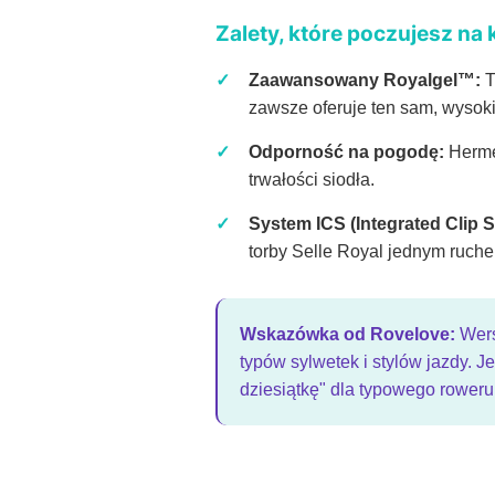
Zalety, które poczujesz na k
✓
Zaawansowany Royalgel™:
T
zawsze oferuje ten sam, wysoki
✓
Odporność na pogodę:
Hermet
trwałości siodła.
✓
System ICS (Integrated Clip 
torby Selle Royal jednym ruche
Wskazówka od Rovelove:
Wersj
typów sylwetek i stylów jazdy. J
dziesiątkę" dla typowego roweru