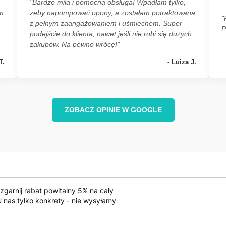
"Bardzo miła i pomocna obsługa! Wpadłam tylko,
ym
żeby napompować opony, a zostałam potraktowana
"
z pełnym zaangażowaniem i uśmiechem. Super
P
podejście do klienta, nawet jeśli nie robi się dużych
zakupów. Na pewno wrócę!"
T.
- Luiza J.
ZOBACZ OPINIE W GOOGLE
 zgarnij rabat powitalny 5% na cały
 nas tylko konkrety - nie wysyłamy