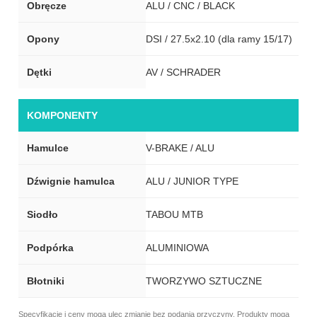
Obręcze
ALU / CNC / BLACK
Opony
DSI / 27.5x2.10 (dla ramy 15/17)
Dętki
AV / SCHRADER
KOMPONENTY
Hamulce
V-BRAKE / ALU
Dźwignie hamulca
ALU / JUNIOR TYPE
Siodło
TABOU MTB
Podpórka
ALUMINIOWA
Błotniki
TWORZYWO SZTUCZNE
Specyfikacje i ceny mogą ulec zmianie bez podania przyczyny. Produkty mogą