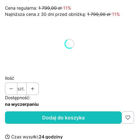
Cena regularna:
1 799,00 zł
-11%
Najniższa cena z 30 dni przed obniżką:
1 799,00 zł
-11%
Wybierz wariant produktu:
Poszczególne warianty mogą różnić się ceną
*
kolor
Pokaż wszystkie kolory
Ilość
szt.
Dostępność:
na wyczerpaniu
Dodaj do koszyka
Czas wysyłki:
24 godziny