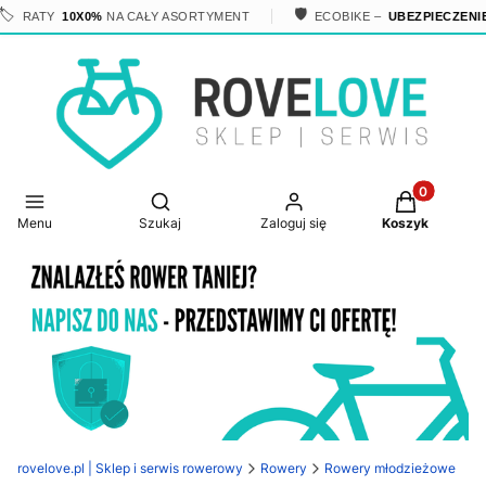
🛡️
RATY
10X0%
NA CAŁY ASORTYMENT
ECOBIKE –
UBEZPIECZENIE W
Produkty w 
Otwórz wyszukiwarkę
Menu
Szukaj
Zaloguj się
Koszyk
rovelove.pl | Sklep i serwis rowerowy
Rowery
Rowery młodzieżowe