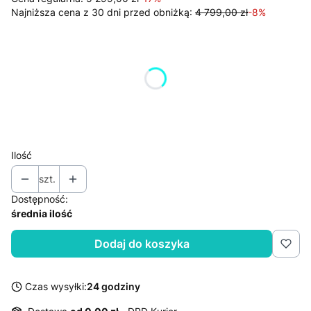
Najniższa cena z 30 dni przed obniżką:
4 799,00 zł
-8%
Wybierz wariant produktu:
Poszczególne warianty mogą różnić się ceną
*
kolor
Pokaż wszystkie kolory
Ilość
szt.
Dostępność:
średnia ilość
Dodaj do koszyka
Czas wysyłki:
24 godziny