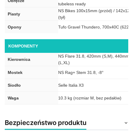
Obręcze
tubeless ready
NS Bikes 100x15mm (przód) / 142x12
Piasty
(tył)
Opony
Tufo Gravel Thundero, 700x40C (622-4
KOMPONENTY
NS Flare 31.8, 420mm (S,M), 440mm
Kierownica
(L,XL)
Mostek
NS Rag+ Stem 31.8, -8°
Siodło
Selle Italia X3
Waga
10.3 kg (rozmiar M, bez pedałów)
Bezpieczeństwo produktu