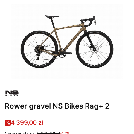
Rower gravel NS Bikes Rag+ 2
4 399,00 zł
Cena regularna:
5 299,00 zł
-17%