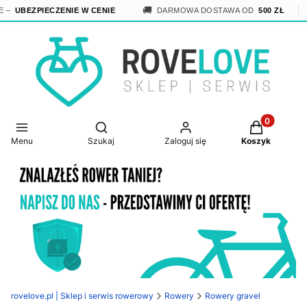
🏷
🚚
UBEZPIECZENIE W CENIE
DARMOWA DOSTAWA OD
500 ZŁ
Produkty w 
Otwórz wyszukiwarkę
Menu
Szukaj
Zaloguj się
Koszyk
rovelove.pl | Sklep i serwis rowerowy
Rowery
Rowery gravel