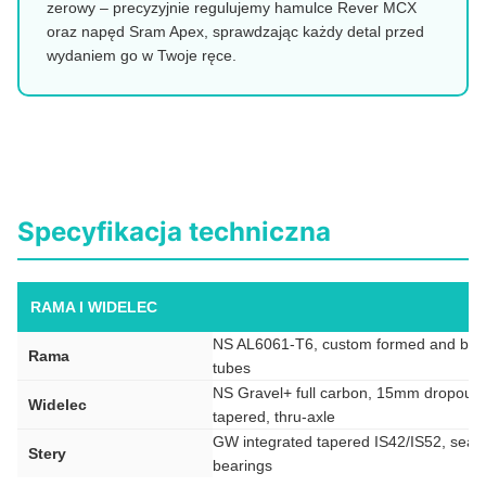
zerowy – precyzyjnie regulujemy hamulce Rever MCX
oraz napęd Sram Apex, sprawdzając każdy detal przed
wydaniem go w Twoje ręce.
Specyfikacja techniczna
RAMA I WIDELEC
NS AL6061-T6, custom formed and but
Rama
tubes
NS Gravel+ full carbon, 15mm dropouts
Widelec
tapered, thru-axle
GW integrated tapered IS42/IS52, seal
Stery
bearings