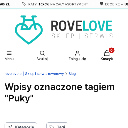
🏷️
🛡️
00 ZŁ
RATY
10X0%
NA CAŁY ASORTYMENT
ECOBIKE –
UBE
Produkty w 
Otwórz wyszukiwarkę
Menu
Szukaj
Zaloguj się
Koszyk
rovelove.pl | Sklep i serwis rowerowy
Blog
Wpisy oznaczone tagiem
"Puky"
Kategorie
Tagi