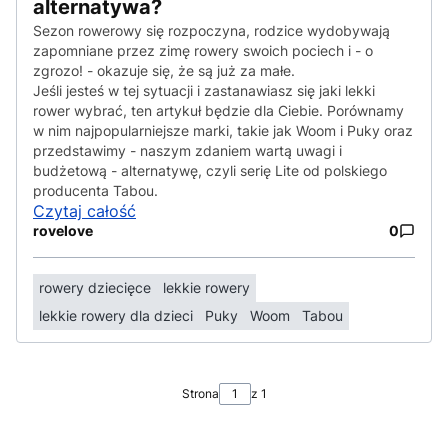
alternatywa?
Sezon rowerowy się rozpoczyna, rodzice wydobywają
zapomniane przez zimę rowery swoich pociech i - o
zgrozo! - okazuje się, że są już za małe.
Jeśli jesteś w tej sytuacji i zastanawiasz się jaki lekki
rower wybrać, ten artykuł będzie dla Ciebie. Porównamy
w nim najpopularniejsze marki, takie jak Woom i Puky oraz
przedstawimy - naszym zdaniem wartą uwagi i
budżetową - alternatywę, czyli serię Lite od polskiego
producenta Tabou.
Czytaj całość
rovelove
0
rowery dziecięce
lekkie rowery
lekkie rowery dla dzieci
Puky
Woom
Tabou
Strona
z 1