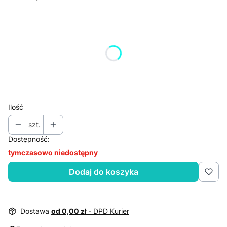
Wybierz wariant produktu:
Poszczególne warianty mogą różnić się ceną
*
rozmiar
19"
21"
Ilość
szt.
Dostępność:
tymczasowo niedostępny
Dodaj do koszyka
Dostawa
od 0,00 zł
- DPD Kurier