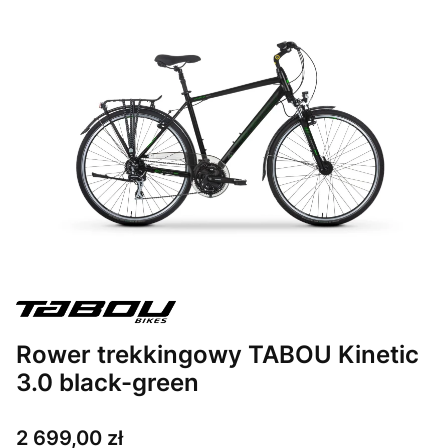
Rower trekkingowy TABOU Kinetic
3.0 black-green
Cena
2 699,00 zł