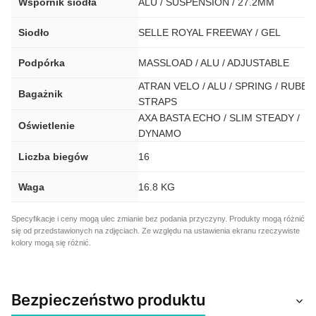
Wspornik siodła
ALU / SUSPENSION / 27.2MM
Siodło
SELLE ROYAL FREEWAY / GEL
Podpórka
MASSLOAD / ALU / ADJUSTABLE
ATRAN VELO / ALU / SPRING / RUBBE
Bagażnik
STRAPS
AXA BASTA ECHO / SLIM STEADY /
Oświetlenie
DYNAMO
Liczba biegów
16
Waga
16.8 KG
Specyfikacje i ceny mogą ulec zmianie bez podania przyczyny. Produkty mogą różnić
się od przedstawionych na zdjęciach. Ze względu na ustawienia ekranu rzeczywiste
kolory mogą się różnić.
Bezpieczeństwo produktu