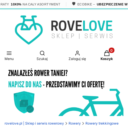
🛡️
TY
10X0%
NA CAŁY ASORTYMENT
ECOBIKE –
UBEZPIECZENIE W CEN
Produkty w 
Otwórz wyszukiwarkę
Menu
Szukaj
Zaloguj się
Koszyk
rovelove.pl | Sklep i serwis rowerowy
Rowery
Rowery trekkingowe