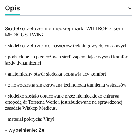
Opis
Siodełko żelowe niemieckiej marki WITTKOP z serii
MEDICUS TWIN:
łko żelowe do rower
• siode
ów trekkingowych, crossowych
• podzielone na pi
ęć r
ó
żnych stref, zapewniając wysoki komfort
jazdy dynamicznej
• anatomiczny otw
ór siode
łka poprawiający komfort
• z nowoczesn
ą zintegrowaną technologią tłumienia wstrząs
ów
• siode
łko zostało opracowane przez niemieckiego chirurga
ortopedę dr Torstena Werle i jest zbudowane na sprawdzonej
zasadzie Wittkop-Medicus.
- materiał pokrycia: Vinyl
- wypełnienie: Żel