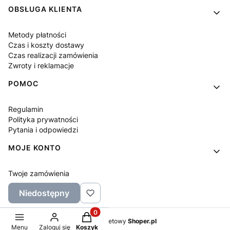
OBSŁUGA KLIENTA
Metody płatności
Czas i koszty dostawy
Czas realizacji zamówienia
Zwroty i reklamacje
POMOC
Regulamin
Polityka prywatności
Pytania i odpowiedzi
MOJE KONTO
Twoje zamówienia
Ustawienia konta
Niedostępny
Ulubione
Produkty w koszyku: 0. Zobacz szczeg
Sklep internetowy
Shoper.pl
Menu
Zaloguj się
Koszyk