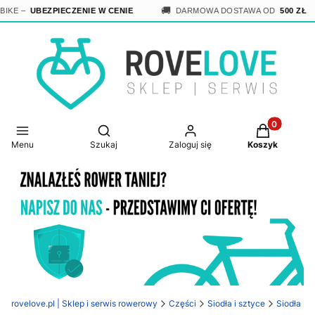
🚚
KE –
UBEZPIECZENIE W CENIE
DARMOWA DOSTAWA OD
500 ZŁ
Produkty w 
Otwórz wyszukiwarkę
Menu
Szukaj
Zaloguj się
Koszyk
rovelove.pl | Sklep i serwis rowerowy
Części
Siodła i sztyce
Siodła