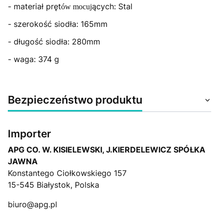
- materiał pręt
ących: Stal
ów mocuj
- szerokość siodła: 165mm
- długość siodła: 280mm
- waga: 374 g
Bezpieczeństwo produktu
Importer
APG CO. W. KISIELEWSKI, J.KIERDELEWICZ SPÓŁKA
JAWNA
Konstantego Ciołkowskiego 157
15-545 Białystok, Polska
biuro@apg.pl