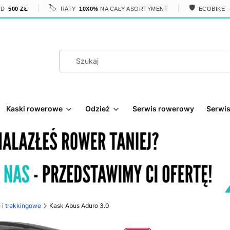
🏷️
🛡️
OD
500 ZŁ
RATY
10X0%
NA CAŁY ASORTYMENT
ECOBIKE 
Kaski rowerowe
Odzież
Serwis rowerowy
Serwis
 i trekkingowe
Kask Abus Aduro 3.0