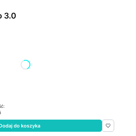
 3.0
żnić się ceną
ść:
ć
Dodaj do koszyka