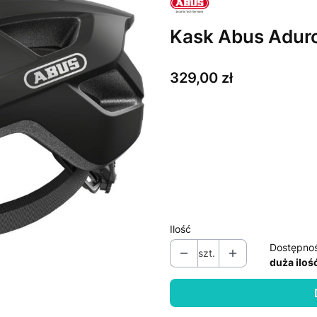
Kask Abus Aduro
Cena
329,00 zł
Wybierz wariant produktu:
Poszczególne warianty mogą ró
*
kolor
Pokaż wszystkie kolory
Ilość
Dostępno
szt.
duża iloś